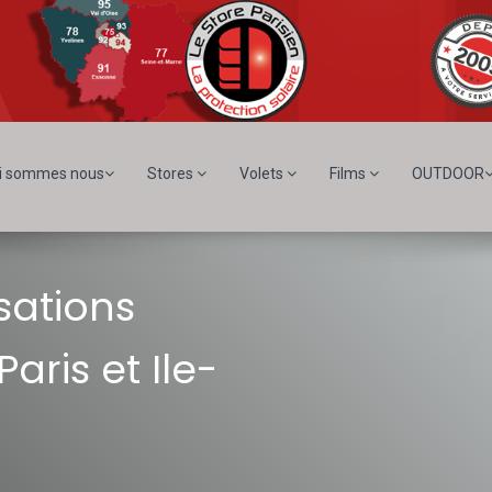
i sommes nous
Stores
Volets
Films
OUTDOOR
sations
Paris et Ile-