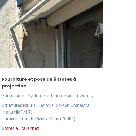
Fourniture et pose de 6 stores à
projection
Sur mesure - Système autonome solaire Somfy
Structures Ral 1013 et toile Dickson Orchestra
"naturelle" 7133
Particulier rue de Rivoli à Paris (75001)
Stores à l'italienne