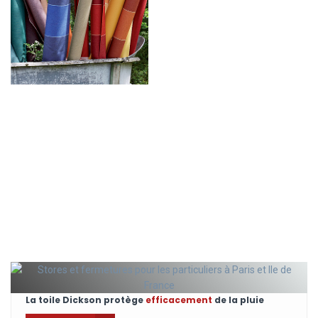
La toile Dickson protège
efficacement
de la pluie