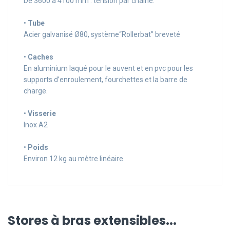
De 3600 à 4100 mm : tension par chaîne.
•
Tube
Acier galvanisé Ø80, système“Rollerbat” breveté
•
Caches
En aluminium laqué pour le auvent et en pvc pour les
supports d’enroulement, fourchettes et la barre de
charge.
•
Visserie
Inox A2
•
Poids
Environ 12 kg au mètre linéaire.
Stores à bras extensibles...