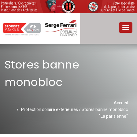
Toggl
navig
Stores banne
monobloc
Accueil
Protection solaire extérieures / Stores banne monobloc
"La parisienne"