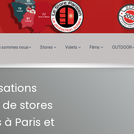
i sommes nous
Stores
Volets
Films
OUTDOOR
sations
 de stores
à Paris et