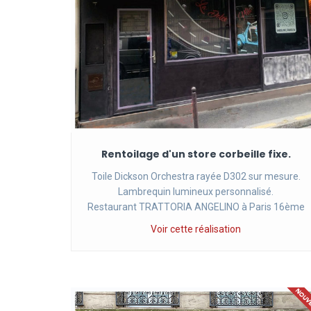
Rentoilage d'un store corbeille fixe.
Toile Dickson Orchestra rayée D302 sur mesure.
Lambrequin lumineux personnalisé.
Restaurant TRATTORIA ANGELINO à Paris 16ème
Voir cette réalisation