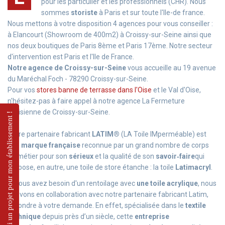
pour les particulier et les professionnels (CHR). Nous
sommes
storiste
à Paris et sur toute l'Ile-de france.
Nous mettons à votre disposition 4 agences pour vous conseiller :
à Elancourt (Showroom de 400m2) à Croissy-sur-Seine ainsi que
nos deux boutiques de Paris 8ème et Paris 17ème. Notre secteur
d'intervention est Paris et l'Ile de France.
Notre agence de Croissy-sur-Seine
vous accueille au 19 avenue
du Maréchal Foch - 78290 Croissy-sur-Seine.
Pour vos
stores banne de terrasse dans l'Oise
et le Val d'Oise,
n'hésitez-pas à faire appel à notre agence La Fermeture
Parisienne de Croissy-sur-Seine.
J'ai un projet pour mon établissement !
Notre partenaire fabricant
LATIM®
(LA Toile IMperméable) est
une
marque française
reconnue par un grand nombre de corps
de métier pour son
sérieux
et la qualité de son
savoir‑faire
qui
propose, en autre, une toile de store étanche : la toile
Latimacryl
.
Si vous avez besoin d'un rentoilage avec
une
toile acrylique
, nous
pouvons en collaboration avec notre partenaire fabricant
Latim,
répondre à votre demande. En effet, spécialisée dans le
textile
technique
depuis près d’un siècle, cette
entreprise