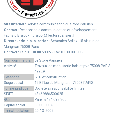
Site internet
: Service communication du Store Parisien
Contact
: Responsable communication et développement :
Fabrizio Braico - f.braico(@)lestoreparisien.fr
Directeur de la publication
: Sébastien Sallaz, 15 bis rue de
Marignan 75008 Paris
Contact
: Tél :
01.30.80.51.05
- Fax: 01.30.80.51.06
Nom commercial
Le Store Parisien
Activité
Travaux de menuiserie bois et pvc 75008 PARIS
4332A
Catégorie
BTP et construction
Siège social
15 B Rue de Marignan - 75008 PARIS
Forme juridique
Société à responsabilité limitée
SIRET
48469886500025
RCS
Paris B 484 698 865
Capital social
50.000,00 €
Immatriculation
20-10-2005