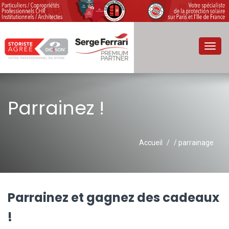
Toggl
navig
Parrainez !
Accueil
/ parrainage
Parrainez et gagnez des cadeaux
!