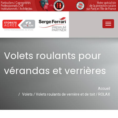
Toggl
navig
Volets roulants pour
vérandas et verrières
Accueil
Volets / Volets roulants de verrière et de toit / ROLAX