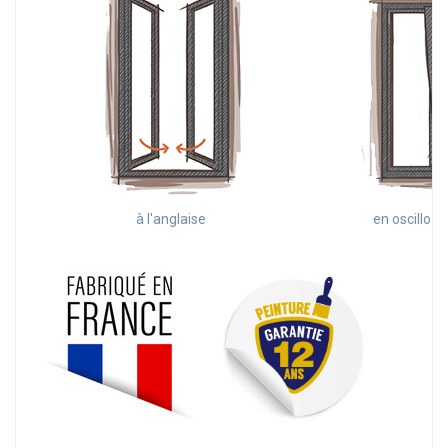
à l'anglaise
en oscillo-b