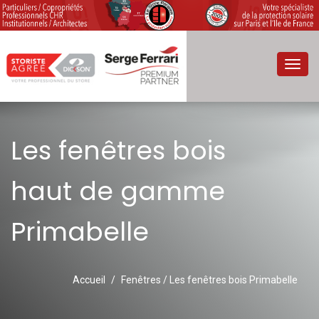
Toggl
navig
Les fenêtres bois
haut de gamme
Primabelle
Accueil
Fenêtres / Les fenêtres bois Primabelle