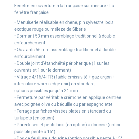
Fenêtre en ouverture à la française sur mesure - La
fenêtre française.
• Menuiserie réalisable en chêne, pin sylvestre, bois
exotique rouge ou mélèze de Sibérie
• Dormant 53 mm assemblage traditionnel à double
enfourchement
• Ouvrants 56 mm assemblage traditionnel à double
enfourchement
• Double joint d'étanchéité périphérique (1 sur les
ouvrants et 1 sur le dormant)
• Vitrage 4/16/4 ITR (faible émissivité + gaz argon +
intercalaire warm-edge noir) en standard,
options possibles jusqu’à 24 mm
• Fermeture par véritable crémone en applique centrée
avec poignée olive ou béquille ou par espagnolette
• Ferrage par fiches vissées plates en standard ou
turlupets (en option)
• Parecloses et petits bois (en option) à doucine (option
possible pente à 15°)
• Dos de feuillure à doucine (option possible pente à 15°