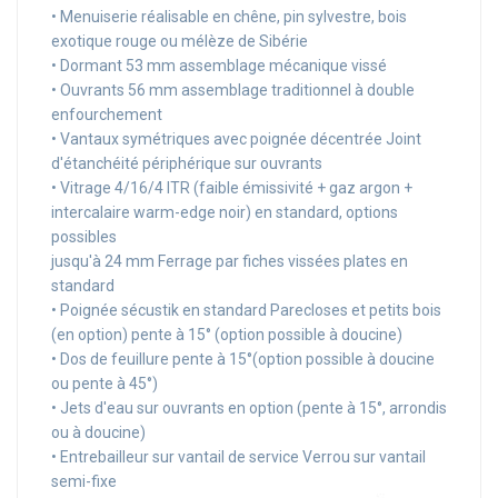
• Menuiserie réalisable en chêne, pin sylvestre, bois
exotique rouge ou mélèze de Sibérie
• Dormant 53 mm assemblage mécanique vissé
• Ouvrants 56 mm assemblage traditionnel à double
enfourchement
• Vantaux symétriques avec poignée décentrée Joint
d'étanchéité périphérique sur ouvrants
• Vitrage 4/16/4 ITR (faible émissivité + gaz argon +
intercalaire warm-edge noir) en standard, options
possibles
jusqu'à 24 mm Ferrage par fiches vissées plates en
standard
• Poignée sécustik en standard Parecloses et petits bois
(en option) pente à 15° (option possible à doucine)
• Dos de feuillure pente à 15°(option possible à doucine
ou pente à 45°)
• Jets d'eau sur ouvrants en option (pente à 15°, arrondis
ou à doucine)
• Entrebailleur sur vantail de service Verrou sur vantail
semi-fixe