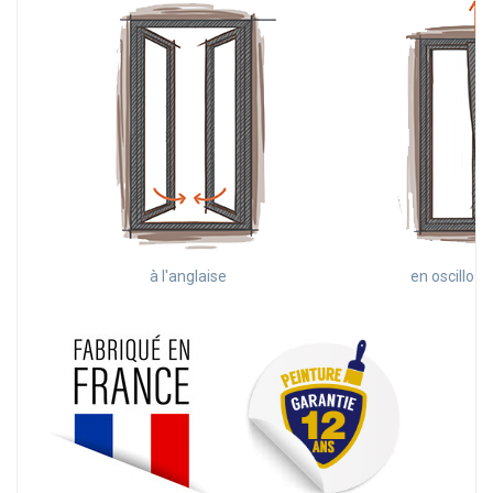
à l'anglaise
en oscillo-b